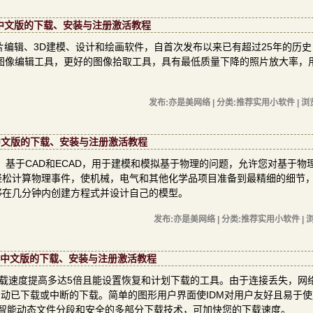
0.0.0中文版的下载、安装与注册激活教程
专业照片编辑、3D建模、设计和绘画软件，自首次发布以来已有超过25年的历
图像编辑工具，更好的图像拾取工具，具有最低质量下降的照片放大率，
发布:亦是美网络 | 分类:推荐实用小软件 | 浏
0.225中文版的下载、安装与注册激活教程
值建模软件，基于CAD和ECAD，用于建模和模拟基于物理的问题，允许您对基于
轻松计算物理事件，使机械，电气和其他化学品项目准备到最精细的细节
够在几分钟内创建方程式并设计自己的模型。
发布:亦是美网络 | 分类:推荐实用小软件 | 浏
 Build 9中文版的下载、安装与注册激活教程
）是一种可以将下载速度提高多达5倍且能设置恢复和计划下载的工具。由于连接丢失，
动已下载或中断的下载。简单的图形用户界面使IDM对用户友好且易于使用
加速器，具有智能动态文件分段和安全的多部分下载技术，可加快您的下载速度。