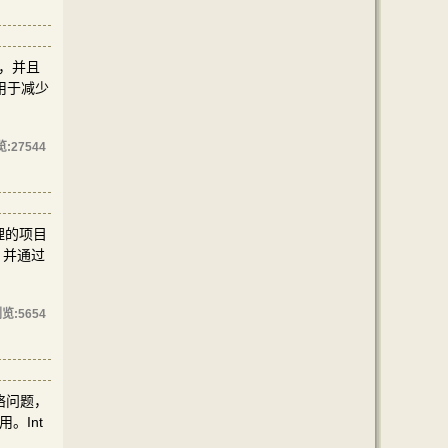
史，并且
用于减少
览:
27544
物理的项目
，并通过
览:
5654
网络问题，
。Int