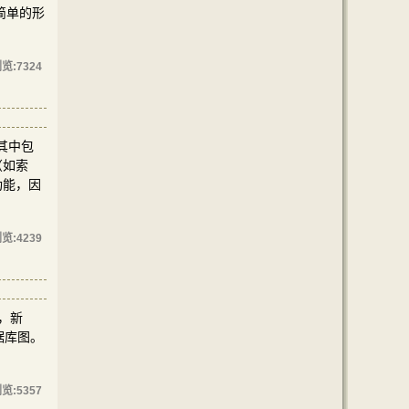
简单的形
览:
7324
其中包
（如索
功能，因
览:
4239
件，新
据库图。
览:
5357