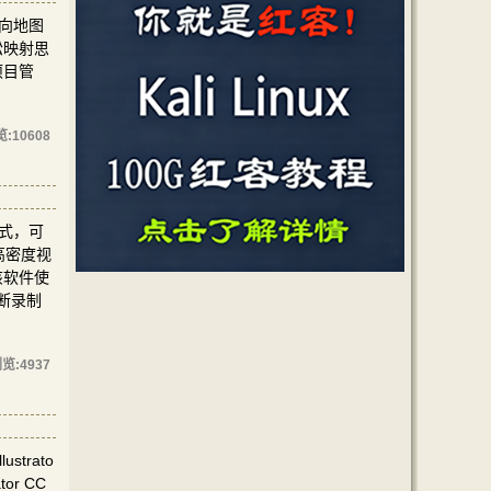
们向地图
松映射思
项目管
览:
10608
模式，可
高密度视
该软件使
断录制
览:
4937
trato
r CC