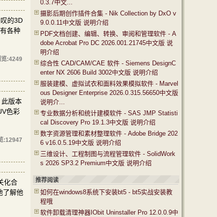
0.3.7中文...
摄影后期创作插件合集 - Nik Collection by DxO v
惊叹的3D
9.0.0.11中文版 说明介绍
具有各种
PDF文档创建、编辑、转换、审阅和管理软件 - A
。
dobe Acrobat Pro DC 2026.001.21745中文版 说
明介绍
览:
4249
综合性 CAD/CAM/CAE 软件 - Siemens DesignC
enter NX 2606 Build 3002中文版 说明介绍
服装建模、虚拟试衣和面料效果模拟软件 - Marvel
ous Designer Enterprise 2026.0.315.56650中文版
。此版本
说明介...
UV色彩
专业数据分析和统计建模软件 - SAS JMP Statisti
cal Discovery Pro 19.1.3中文版 说明介绍
数字资源管理和素材整理软件 - Adobe Bridge 202
览:
12947
6 v16.0.5.19中文版 说明介绍
三维设计、工程制图与流程管理软件 - SolidWork
s 2026 SP3.2 Premium中文版 说明介绍
推荐阅读
有关化合
入地了解他
如何在windows8系统下安装bt5 - bt5实战安装教
程哦
软件卸载清理神器IObit Uninstaller Pro 12.0.0.9中