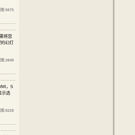
览:
5675
只需将您
望的幻灯
览:
3849
MI，S
显示选
览:
9228