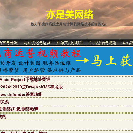
亦是美网络
致力于操作系统应用与计算机网络技术的IT网站。
语言与开发
网站优化与运营
推荐实用小软件
生活感悟与随笔
本站
isio Project下载地址集锦
ect2024~2010之DragonKMS神龙版
s defender杀毒功能
的关系
装/重装/升级/封装教程
成的