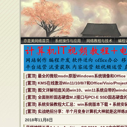
亦是美网络首页
系统操作与应用
网络教程与技术
编程
[置顶] 最全的微软msdn原版Windows系统镜像和Office V
[置顶] KMS在线激活Win11/10/8/7和Office/Visio/Proj
[置顶] 图文详解彻底关闭win10、win11系统自带的window
[置顶] 全面剖析固态硬盘M.2接口与PCI-E SSD固态硬盘
[置顶] 系统安装教程大汇总：win系统版本下载 + 系统安
[置顶] 实战绝招分享：半个月变身计算机大神就是这样练
2018年11月8日