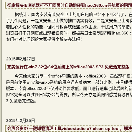
彻底解决IE浏览器打不开网页时自动跳转到hao.360.cn导航页的问题
据统计，国内安装有某安全卫士的用户电脑已经不下4亿台了，
了几个问题，一是某安全卫士做的推广切实有效，二是某安全卫士确
着贴心人性化的功能，但同时也喜欢做些擅作主张、干扰用户的举措，
浏览器打不开网页或出现错误页时，都被某卫士强制跳转到hao.360
专门针对此问题给大家提供个解决办法吧！
2015年2月27日
完美运行在win7 32位/64位系统上的office2003 SP3 免激活完整版
今天给大家分享一个office早期的版本 - office2003，虽然现在
是目前使用win7和winxp系统的用户还占着绝大一部分比例，并且呢很
版本，毕竟office2003不仅对硬件要求低，而且运行速率也比后面的新版of
但它完全可以胜任日常办公的需要，所以今天亦是美网络感觉有必要给大家分享一
3 免激活完整版。
2015年2月25日
会声会影X7一键卸载清理工具videostudio x7 clean-up too