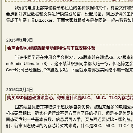
我们的电脑上都存储着形形色色的各种数据和文件，有些文件和
会想到对这些数据和文件进行隐藏或加密，说起加密，网上提供的工具种
集成了加密工具BitLocker，下面大家就跟着亦是美网络一起来看看如何使用
2015年3月9日
会声会影X8旗舰版新增功能特性与下载安装体验
当许多同学还在使用会声会影X4、X5版本并在观望X6、X7版本的时
eoStudio Ultimate x8），这不禁让很多同学都大吃一惊，
Corel公司已经推出了X8旗舰版呢，下面就跟着亦是美网络小编一起
2015年3月4日
购买SSD固态硬盘须当心，你知道什么是SLC、 MLC、TLC闪存芯
固态硬盘凭借其存取速率超快等自身优势，被越来越多的电脑爱
机械硬盘相比，确实在运行效率等方面有了质的提升，但是亦是美网
固态硬盘的一些基本参数、信息后再入手，买东西还要货比三家的嘛
们，就拿固态硬盘的闪存芯片架构来说，什么是SLC、MLC、TLC