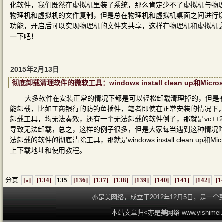
化软件，我们既然在虚拟机里装了系统，那么肯定少不了虚拟机与物理机之
物理机和虚拟机的文件复制，但是总在物理机和虚拟机桌面之间进行
功能，开启后可以实现物理机的文件夹共享，这样在物理机和虚拟机
一下吧！
2015年2月13日
彻底卸载清理软件的微软工具：windows install clean up和MicrosoftFix
大多软件在安装正常的情况下都是可以轻松卸载清理掉的，但是
能卸载，比如工商银行的防钓鱼插件，笔者即使在正常安装的情况下，也
卸载工具，均无法奏效，还有一个无法卸载的软件例子，那就是vc++20
导致无法卸载，总之，这样的例子很多，但是大家每当遇到这种情况
法卸载的软件的彻底清除工具，那就是windows install clean up和Micro
上下载地址和使用教程。
分页:
[«]
[134]
135
[136]
[137]
[138]
[139]
[140]
[141]
[142]
[1
亦是美网络，成立于2012年12月5日，是
本站文章归<亦是美网络 www.yishime