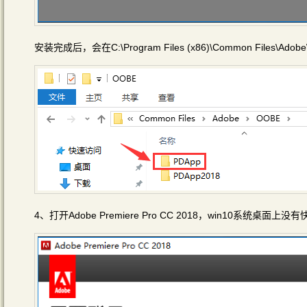
安装完成后，会在C:\Program Files (x86)\Common Fil
4、打开Adobe Premiere Pro CC 2018，win10系