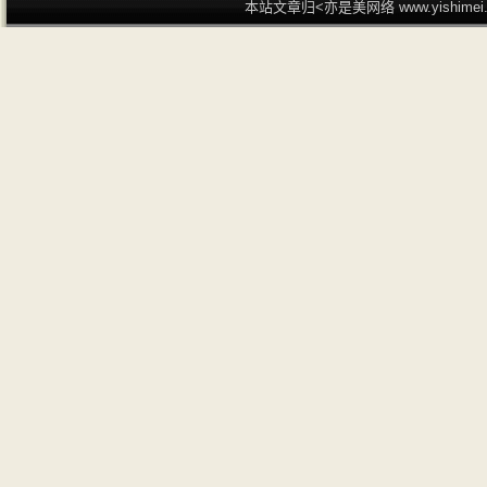
本站文章归<亦是美网络 www.yishime