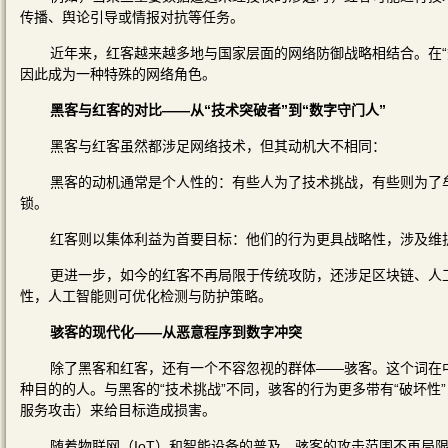
传播、舆论引导或情报对抗等任务。
近年来，红客越来越多地与国家层面的网络防御战略相结合。在“
因此成为一种特殊的网络角色。
黑客与红客的对比——从“技术突破者”到“数字守门人”
黑客与红客虽然都涉足网络技术，但其动机大不相同：
黑客的动机通常是个人性的：有些人为了技术挑战，有些则为了
锁。
红客则以集体利益为首要目标：他们的行为更具战略性，涉及维
更进一步，如今的红客不再局限于传统攻防，还涉足区块链、人
性，人工智能则可优化检测与防护策略。
骇客的现代化——从恶意程序到数字冲突
除了黑客和红客，还有一个不容忽视的群体——骇客。这个词在
种目的的人。与黑客的“技术挑战”不同，骇客的行为更多带有“破坏性
服务攻击）来给目标造成损害。
随着物联网（IoT）和智能设备的普及，骇客的攻击范围不再局