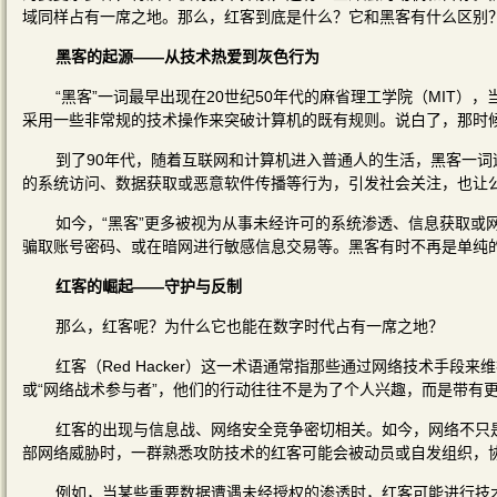
域同样占有一席之地。那么，红客到底是什么？它和黑客有什么区别？
黑客的起源——从技术热爱到灰色行为
“黑客”一词最早出现在20世纪50年代的麻省理工学院（MIT
采用一些非常规的技术操作来突破计算机的既有规则。说白了，那时
到了90年代，随着互联网和计算机进入普通人的生活，黑客一词
的系统访问、数据获取或恶意软件传播等行为，引发社会关注，也让公
如今，“黑客”更多被视为从事未经许可的系统渗透、信息获取或
骗取账号密码、或在暗网进行敏感信息交易等。黑客有时不再是单纯
红客的崛起——守护与反制
那么，红客呢？为什么它也能在数字时代占有一席之地？
红客（Red Hacker）这一术语通常指那些通过网络技术手段
或“网络战术参与者”，他们的行动往往不是为了个人兴趣，而是带有
红客的出现与信息战、网络安全竞争密切相关。如今，网络不只
部网络威胁时，一群熟悉攻防技术的红客可能会被动员或自发组织，
例如，当某些重要数据遭遇未经授权的渗透时，红客可能进行技