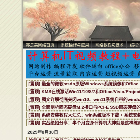
亦是美网络首页
系统操作与应用
网络教程与技术
编程
[置顶] 最全的微软msdn原版Windows系统镜像和Office V
[置顶] KMS在线激活Win11/10/8/7和Office/Visio/Proj
[置顶] 图文详解彻底关闭win10、win11系统自带的window
[置顶] 全面剖析固态硬盘M.2接口与PCI-E SSD固态硬盘
[置顶] 系统安装教程大汇总：win系统版本下载 + 系统安
[置顶] 实战绝招分享：半个月变身计算机大神就是这样练
2025年8月30日