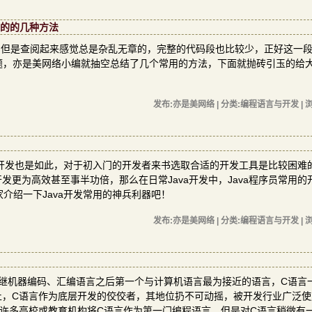
用的的几种方法
方法，但是查阅起来感觉总是杂乱无章的，完整的代码段也比较少，正好这一
问题，亦是美网络小编就抽空总结了几个常用的方法，下面就抛砖引玉的给
发布:亦是美网络 | 分类:编程语言与开发 | 浏
序开发也是如此，对于初入门的开发者来书选取合适的开发工具是比较困难
更为高效甚至事半功倍，那么在日常Java开发中，Java程序员常用的
家介绍一下Java开发常用的神兵利器吧！
发布:亦是美网络 | 分类:编程语言与开发 | 浏
是继机器编码、汇编语言之后第一个与计算机语言最为接近的语言，C语言
止，C语言作为底层开发的佼佼者，其地位扔不可动摇，被开发行业广泛使
许多高校或教育机构将C语言作为第一门编程语言，但是对C语言稍微有