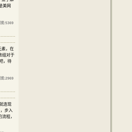
是美网
览:
5369
元素，在
数组对于
吧，待
览:
2969
，就连现
了，步入
的流程，