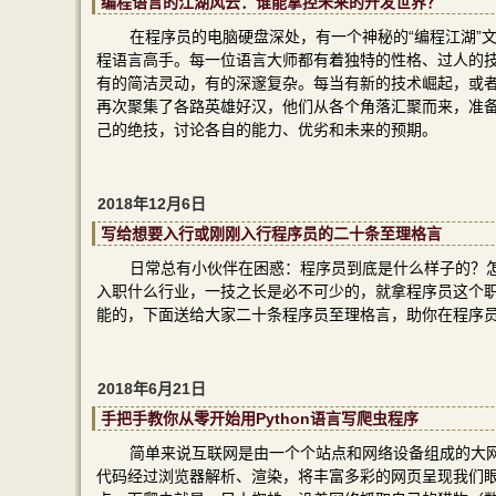
编程语言的江湖风云：谁能掌控未来的开发世界？
在程序员的电脑硬盘深处，有一个神秘的“编程江湖”
程语言高手。每一位语言大师都有着独特的性格、过人的
有的简洁灵动，有的深邃复杂。每当有新的技术崛起，或者
再次聚集了各路英雄好汉，他们从各个角落汇聚而来，准
己的绝技，讨论各自的能力、优劣和未来的预期。
2018年12月6日
写给想要入行或刚刚入行程序员的二十条至理格言
日常总有小伙伴在困惑：程序员到底是什么样子的？
入职什么行业，一技之长是必不可少的，就拿程序员这个
能的，下面送给大家二十条程序员至理格言，助你在程序
2018年6月21日
手把手教你从零开始用Python语言写爬虫程序
简单来说互联网是由一个个站点和网络设备组成的大网
代码经过浏览器解析、渲染，将丰富多彩的网页呈现我们