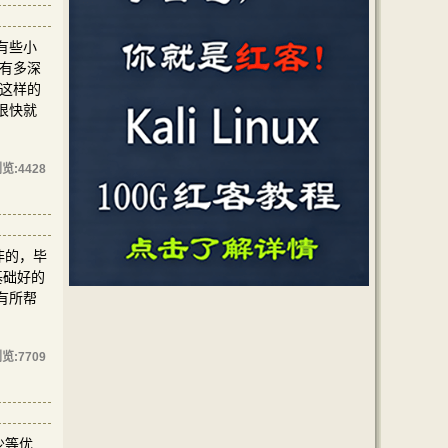
至有些小
解有多深
致这样的
官很快就
览:
4428
非的，毕
基础好的
有所帮
览:
7709
少等优