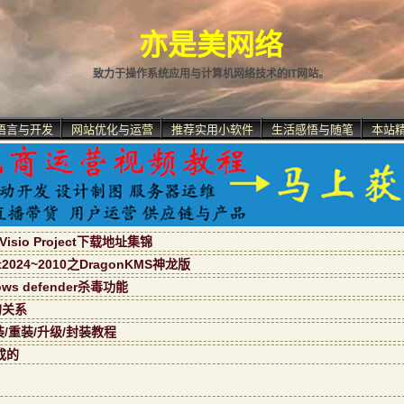
亦是美网络
致力于操作系统应用与计算机网络技术的IT网站。
语言与开发
网站优化与运营
推荐实用小软件
生活感悟与随笔
本站
isio Project下载地址集锦
ect2024~2010之DragonKMS神龙版
s defender杀毒功能
的关系
装/重装/升级/封装教程
成的