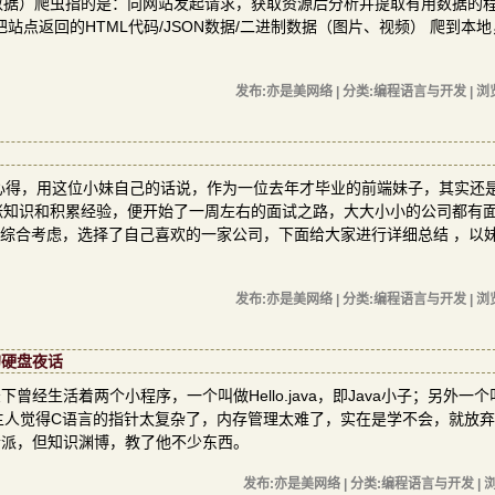
数据）爬虫指的是：向网站发起请求，获取资源后分析并提取有用数据的
点返回的HTML代码/JSON数据/二进制数据（图片、视频） 爬到本
发布:亦是美网络 | 分类:编程语言与开发 | 浏
心得，用这位小妹自己的话说，作为一位去年才毕业的前端妹子，其实还
涨知识和积累经验，便开始了一周左右的面试之路，大大小小的公司都有
r，经综合考虑，选择了自己喜欢的一家公司，下面给大家进行详细总结 ，以
发布:亦是美网络 | 分类:编程语言与开发 | 浏
a的硬盘夜话
生活着两个小程序，一个叫做Hello.java，即Java小子；另外一个叫做
员主人觉得C语言的指针太复杂了，内存管理太难了，实在是学不会，就放
老派，但知识渊博，教了他不少东西。
发布:亦是美网络 | 分类:编程语言与开发 | 浏