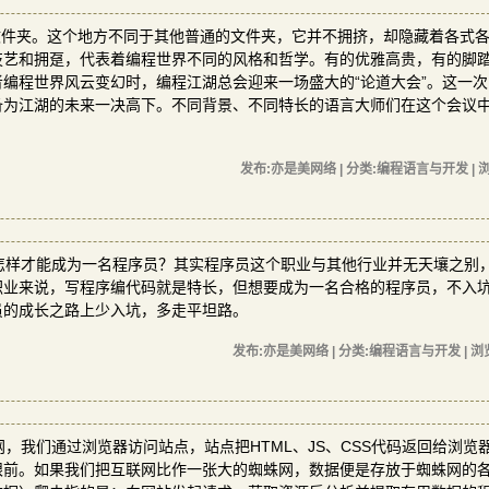
文件夹。这个地方不同于其他普通的文件夹，它并不拥挤，却隐藏着各式
技艺和拥趸，代表着编程世界不同的风格和哲学。有的优雅高贵，有的脚
编程世界风云变幻时，编程江湖总会迎来一场盛大的“论道大会”。这一次
备为江湖的未来一决高下。不同背景、不同特长的语言大师们在这个会议
发布:亦是美网络 | 分类:编程语言与开发 | 浏
怎样才能成为一名程序员？其实程序员这个职业与其他行业并无天壤之别
职业来说，写程序编代码就是特长，但想要成为一名合格的程序员，不入
员的成长之路上少入坑，多走平坦路。
发布:亦是美网络 | 分类:编程语言与开发 | 浏
，我们通过浏览器访问站点，站点把HTML、JS、CSS代码返回给浏览
眼前。如果我们把互联网比作一张大的蜘蛛网，数据便是存放于蜘蛛网的