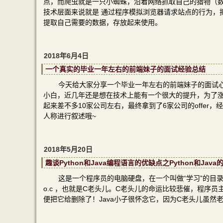
点，而爬虫就是一只小蜘蛛，沿着网络抓取自己的猎物（
技术层面来说就是 通过程序模拟浏览器请求站点的行为，把站
提取自己需要的数据，存放起来使用。
2018年6月4日
一个真实的毕业一年左右的前端妹子的面试经验总结
今天给大家分享一个毕业一年左右的前端妹子的面试
小白，近几年还是想在技术上能有一个很大的提升，为了
起来差不多10家公司左右，最终拿到了6家公司的offe
人称进行叙述哦~
2018年5月20日
趣谈Python和Java编程语言的优缺点之Python和Jav
这是一个程序员的电脑硬盘，在一个叫做“学习”的目录下曾经
o.c ，也就是C老头儿。C老头儿的命运比较悲催，程序
便把它给删除了！Java小子很怀念它，因为C老头儿虽然