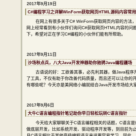
2017年9月19日
C#编程学习之详解WinForm获取网页HTML源码内容常
在网上有很多关于C# WinForm获取网页内容的
网上经常看到有小伙伴们询问C#获取网页HTML内容的
下，希望对正在学习C#编程的小伙伴们能有所帮助。
2017年9月11日
沙场秋点兵，八大Java开发神器助你驰骋Java编程疆场
古语说的好：工欲善其事，必先利其器，做Java程
了工具，不仅有助于你改善代码质量，而且还可以让你的开发
有哪些呢？今天亦是美网络小编就结合Java开发市场给大
2017年9月6日
大牛C语言编程指针笔记助你早日轻松玩转C语言指针
今天给大家聊聊关于C语言编程相关的话题，C语言
做底层开发，比如系统开发、驱动程序开发等，到目前为
且C语言相比于其他高级编程语言来说更容易学习，因此，