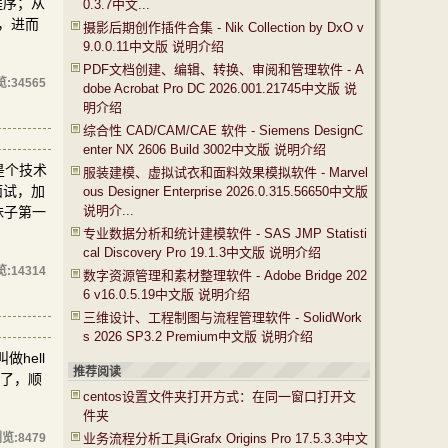
程序；从
0.3.7中文...
地，进而
摄影后期创作插件合集 - Nik Collection by DxO v
9.0.0.11中文版 说明介绍
PDF文档创建、编辑、转换、审阅和管理软件 - A
览:
34565
dobe Acrobat Pro DC 2026.001.21745中文版 说
明介绍
综合性 CAD/CAM/CAE 软件 - Siemens DesignC
enter NX 2606 Build 3002中文版 说明介绍
是个技术
服装建模、虚拟试衣和面料效果模拟软件 - Marvel
面试，加
ous Designer Enterprise 2026.0.315.56650中文版
说明介...
妹子第一
专业数据分析和统计建模软件 - SAS JMP Statisti
cal Discovery Pro 19.1.3中文版 说明介绍
览:
14314
数字资源管理和素材整理软件 - Adobe Bridge 202
6 v16.0.5.19中文版 说明介绍
三维设计、工程制图与流程管理软件 - SolidWork
s 2026 SP3.2 Premium中文版 说明介绍
hell
推荐阅读
弃了，顺
centos设置文件夹打开方式：在同一窗口打开文
件夹
览:
8479
业务流程分析工具iGrafx Origins Pro 17.5.3.3中文