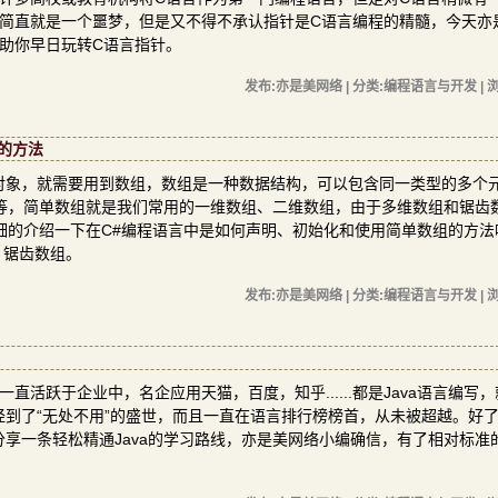
简直就是一个噩梦，但是又不得不承认指针是C语言编程的精髓，今天亦
助你早日玩转C语言指针。
发布:亦是美网络 | 分类:编程语言与开发 | 浏
的方法
对象，就需要用到数组，数组是一种数据结构，可以包含同一类型的多个
等，简单数组就是我们常用的一维数组、二维数组，由于多维数组和锯齿
细的介绍一下在C#编程语言中是如何声明、初始化和使用简单数组的方法
、锯齿数组。
发布:亦是美网络 | 分类:编程语言与开发 | 浏
就一直活跃于企业中，名企应用天猫，百度，知乎......都是Java语言编写
广泛已经到了“无处不用”的盛世，而且一直在语言排行榜榜首，从未被超越。好
分享一条轻松精通Java的学习路线，亦是美网络小编确信，有了相对标准