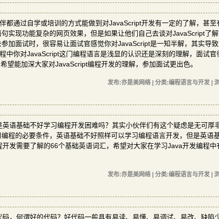
小伙伴都通过自学或培训的方式能做到对JavaScript开发有一定的了解，甚
现功能复杂的网页效果，但是如果让他们自己去谈对JavaScript了
面试时，很容易让面试官感觉你对JavaScript是一知半解，其实导
过程中你对JavaScript这门编程语言是浅显的认识还是深刻的理解，面试
望能加深大家对JavaScript编程开发的理解，参加面试更出色。
发布:亦是美网络 | 分类:编程语言与开发 | 浏
是英语基础不好学习编程开发困难吗？其实小伙伴们有这个疑虑是无可厚
习编程的必要条件，英语基础不好照样可以学习编程语言开发，但是英语
程开发需要了解的66个基础英语词汇，希望对大家在学习Java开发编程中
发布:亦是美网络 | 分类:编程语言与开发 | 浏
代码，何谓好的代码？好代码一般具有易读、易懂、易调试、易改、缺陷