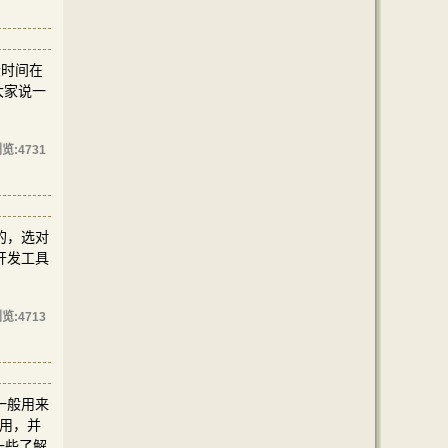
段时间在
大家说一
览:
4731
的，选对
开发工具
览:
4713
一般用来
用，并
一些了解