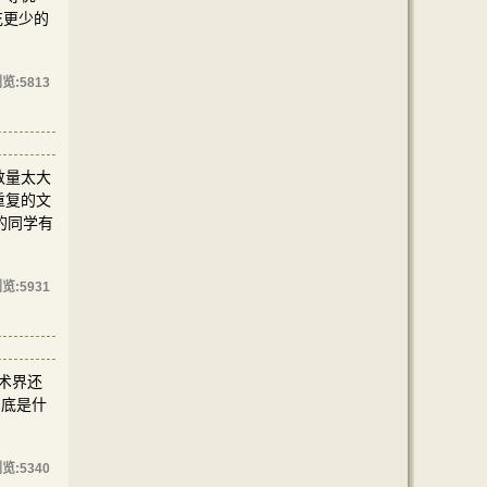
花更少的
览:
5813
数量太大
重复的文
的同学有
览:
5931
术界还
到底是什
览:
5340