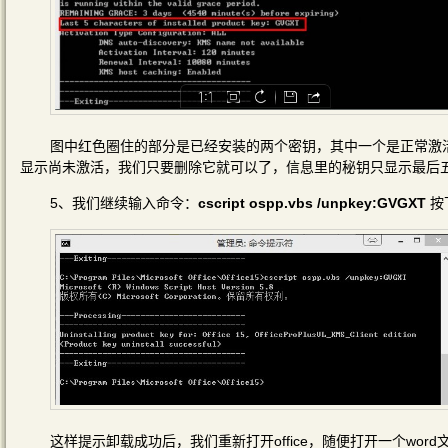
图中红色圈住的部分是已经安装的两个密钥，其中一个是正常激活的
显示尚未激活，我们只要删除它就可以了，信息里的秘钥只显示最后
5、我们继续输入命令：
cscript ospp.vbs /unpkey:GVGXT
按
这样提示卸载成功后，我们重新打开office，随便打开一个wor