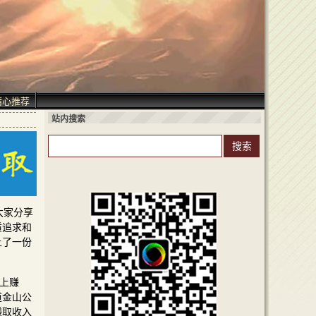
精心推荐
站内搜索
大家分享
质追求和
上了一份
上赚
道金山公
赚取收入