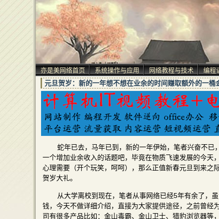
亦是美网络首页
系统操作与应用
网络教程与技术
编程
元旦贺岁：新的一年想不想在业余的时间赚取额外的一桶
蛇年已去，马年已到，新的一年伊始，笔者兴奋不已
一个增加业余收入的话题吧，毕竟在物质飞速发展的今天
心理需要（开个玩笑，呵呵），那么正值新春元旦到来之
贺岁大礼。
从大学离校到现在，笔者从事网络已经5年有余了，
钱，今天不做详细介绍，直接为大家提供途径，之前曾经
司有很多产品比如：金山毒霸、金山卫士、猎豹浏览器等