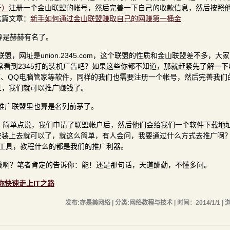
开）
注册一个金山联盟的帐号，然后完善一下自己的收款信息，然后按照
这篇文章：
新手如何通过金山联盟赚取自己的网赚第一桶金
算是赫赫有名了。
，网址是union.2345.com，这个联盟的性质和金山联盟差不多，大
常看到2345打的装机广告吧？如果这些你都不知道，那就赶紧先了解一下吧
好压、QQ电脑管家等软件，同样的我们也需要注册一个帐号，然后完善我们
过，我们就可以推广赚钱了。
件推广联盟里也算是名列前茅了。
，简单点说，我们申请了联盟帐户后，然后他们会给我们一个软件下载地
安装上去就可以了，就这么简单，有人会问，我要通过什么方式去推广啊
工具，教程什么的都是我们的推广利器。
钱啊？笔者肯定的告诉你：能！还是那句话，天道酬勤，不懂多问。
助你快速走上IT之路
发布:亦是美网络 | 分类:网络教程与技术 | 时间：2014/1/1 | 