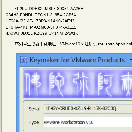
4F2LU-DDH82-JZ6L8-30054-AA26E
0A4H2-F0HDL-TZGN1-2L954-2CP6X
1F64A-6V14P-LZ0P8-N1AN0-2AE43
1F6RA-4K14M-UZM60-3H374-A3Z11
4A0WJ-0DJ1L-KZC99-CK1NM-2AW1K
序列号生成器下载地址：VMware10.x.注册机.rar（http://pan.baidu