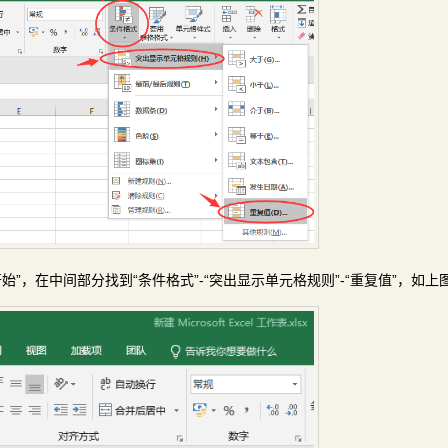
始”，在中间部分找到“条件格式”-“突出显示单元格规则”-“重复值”，如上