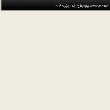
本站文章归<亦是美网络 www.yishime