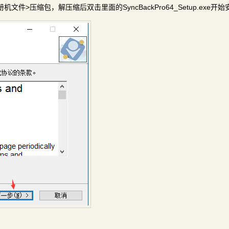
1中文版+注册机文件>压缩包，解压缩后双击里面的SyncBackPro64_Setup.exe开