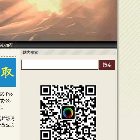
精心推荐
站内搜索
 Pro
常办公、
务。
规垃圾清
设备或长