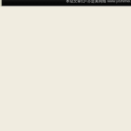
本站文章归<亦是美网络 www.yishime