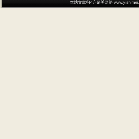
本站文章归<亦是美网络 www.yishime