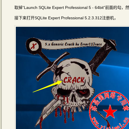
取掉“Launch SQLite Expert Professional 5 - 64bit”前面的勾
接下来打开SQLite Expert Professional 5.2.3.312注册机，