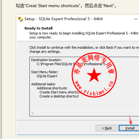
勾选“Creat Start menu shortcuts”，然后点击“Next”，