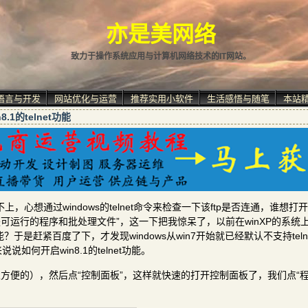
亦是美网络
致力于操作系统应用与计算机网络技术的IT网站。
语言与开发
网站优化与运营
推荐实用小软件
生活感悟与随笔
本站
.1的telnet功能
，心想通过windows的telnet命令来检查一下该ftp是否连通，谁想打
是可运行的程序和批处理文件”，这一下把我惊呆了，以前在winXP的系统上，t
于是赶紧百度了下，才发现windows从win7开始就已经默认不支持teln
何开启win8.1的telnet功能。
很方便的），然后点“控制面板”，这样就快速的打开控制面板了，我们点“程