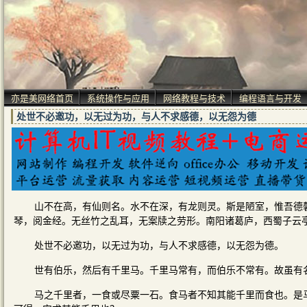
亦是美网络首页
系统操作与应用
网络教程与技术
编程语言与开发
处世不必邀功，以无过为功，与人不求感德，以无怨为德
山不在高，有仙则名。水不在深，有龙则灵。斯是陋室，惟吾德
琴，阅金经。无丝竹之乱耳，无案牍之劳形。南阳诸葛庐，西蜀子云
处世不必邀功，以无过为功，与人不求感德，以无怨为德。
世有伯乐，然后有千里马。千里马常有，而伯乐不常有。故虽有
马之千里者，一食或尽粟一石。食马者不知其能千里而食也。是