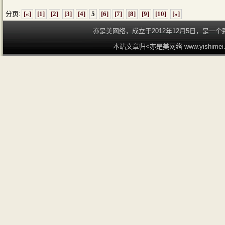
分页:
[«]
[1]
[2]
[3]
[4]
5
[6]
[7]
[8]
[9]
[10]
[»]
亦是美网络，成立于2012年12月5日，是
本站文章归<亦是美网络 www.yishime