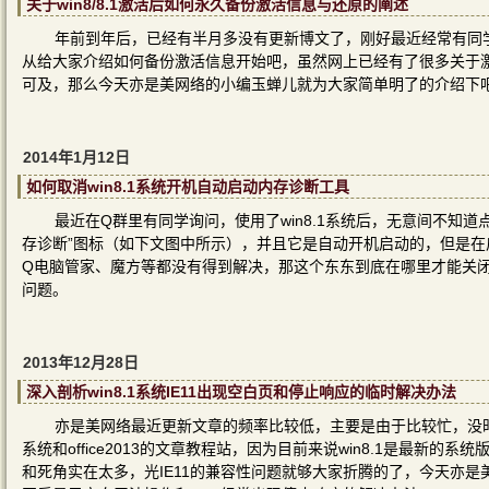
关于win8/8.1激活后如何永久备份激活信息与还原的阐述
年前到年后，已经有半月多没有更新博文了，刚好最近经常有同学问
从给大家介绍如何备份激活信息开始吧，虽然网上已经有了很多关于
可及，那么今天亦是美网络的小编玉蝉儿就为大家简单明了的介绍下
2014年1月12日
如何取消win8.1系统开机自动启动内存诊断工具
最近在Q群里有同学询问，使用了win8.1系统后，无意间不知道
存诊断”图标（如下文图中所示），并且它是自动开机启动的，但是在
Q电脑管家、魔方等都没有得到解决，那这个东东到底在哪里才能关
问题。
2013年12月28日
深入剖析win8.1系统IE11出现空白页和停止响应的临时解决办法
亦是美网络最近更新文章的频率比较低，主要是由于比较忙，没时
系统和office2013的文章教程站，因为目前来说win8.1是最新的
和死角实在太多，光IE11的兼容性问题就够大家折腾的了，今天亦是美