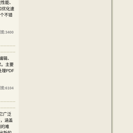
戏性能、
和优化速
一个不错
览:
3400
、编辑、
求。主要
理PDF
览:
6104
。它广泛
等，涵盖
用的难
出新的