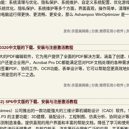
功能：系统清理与优化、隐私保护、系统维护、自定义系统配置、优化游
zer涵盖了系统优化、隐私保护、系统维护等多个方面，界面直观，操作简单，清理
得更快、更流畅、更安全，那么 Ashampoo WinOptimizer 是
发布:亦是美网络 | 分类:推荐实用小软件 | 浏
.005.20320中文版的下载、安装与注册激活教程
旗下一款功能强大的PDF编辑软件，它为用户提供了全面的PDF解决方案，涵盖了创建
是企业用户，Acrobat Pro DC都能满足您对PDF文档处理的各种需
写和签署PDF、协同工作、OCR功能、表单设计等，它可以帮助您更高效地处
 DC将是您的不二之选。
发布:亦是美网络 | 分类:推荐实用小软件 | 浏
V5R32) SP6中文版的下载、安装与注册激活教程
sault Systèmes）公司推出的一款功能强大的三维计算机辅助设计（CAD）软件
A P3 的主要功能：3D建模、装配设计、工程制图、仿真分析、协同设计
再到制造准备。提供直观的用户界面和丰富的帮助文档，降低了学习和使
AM软件进行无缝集成。在航空航天、汽车等行业拥有广泛的应用，并不断推