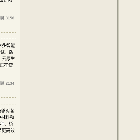
览:
3156
了众多智能
测试、版
、云原生
你正在使
览:
2134
它能够对各
种材料和
工程、桥
程师更高效