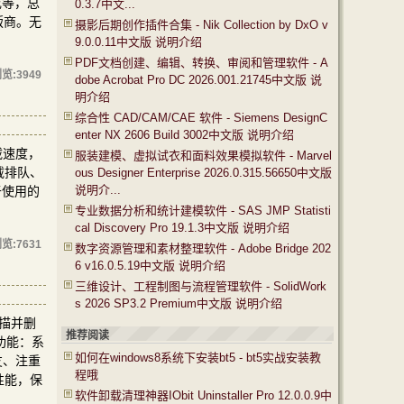
成等，总
0.3.7中文...
版商。无
摄影后期创作插件合集 - Nik Collection by DxO v
9.0.0.11中文版 说明介绍
PDF文档创建、编辑、转换、审阅和管理软件 - A
览:
3949
dobe Acrobat Pro DC 2026.001.21745中文版 说
明介绍
综合性 CAD/CAM/CAE 软件 - Siemens DesignC
enter NX 2606 Build 3002中文版 说明介绍
下载速度，
服装建模、虚拟试衣和面料效果模拟软件 - Marvel
载排队、
ous Designer Enterprise 2026.0.315.56650中文版
说明介...
于使用的
专业数据分析和统计建模软件 - SAS JMP Statisti
cal Discovery Pro 19.1.3中文版 说明介绍
览:
7631
数字资源管理和素材整理软件 - Adobe Bridge 202
6 v16.0.5.19中文版 说明介绍
三维设计、工程制图与流程管理软件 - SolidWork
s 2026 SP3.2 Premium中文版 说明介绍
扫描并删
推荐阅读
要功能：系
如何在windows8系统下安装bt5 - bt5实战安装教
友、注重
程哦
性能，保
软件卸载清理神器IObit Uninstaller Pro 12.0.0.9中