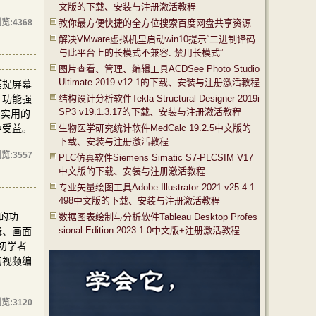
文版的下载、安装与注册激活教程
览:
4368
教你最方便快捷的全方位搜索百度网盘共享资源
解决VMware虚拟机里启动win10提示“二进制译码
与此平台上的长模式不兼容. 禁用长模式”
图片查看、管理、编辑工具ACDSee Photo Studio
Ultimate 2019 v12.1的下载、安装与注册激活教程
捕捉屏幕
，功能强
结构设计分析软件Tekla Structural Designer 2019i
SP3 v19.1.3.17的下载、安装与注册激活教程
常实用的
中受益。
生物医学研究统计软件MedCalc 19.2.5中文版的
下载、安装与注册激活教程
览:
3557
PLC仿真软件Siemens Simatic S7-PLCSIM V17
中文版的下载、安装与注册激活教程
专业矢量绘图工具Adobe Illustrator 2021 v25.4.1.
498中文版的下载、安装与注册激活教程
富的功
数据图表绘制与分析软件Tableau Desktop Profes
sional Edition 2023.1.0中文版+注册激活教程
辑、画面
合初学者
的视频编
览:
3120