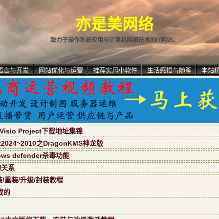
亦是美网络
致力于操作系统应用与计算机网络技术的IT网站。
语言与开发
网站优化与运营
推荐实用小软件
生活感悟与随笔
本站
isio Project下载地址集锦
ect2024~2010之DragonKMS神龙版
s defender杀毒功能
的关系
装/重装/升级/封装教程
成的