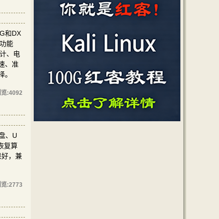
WG和DX
和功能
设计、电
快速、准
择。
览:
4092
硬盘、U
恢复算
果好，兼
览:
2773