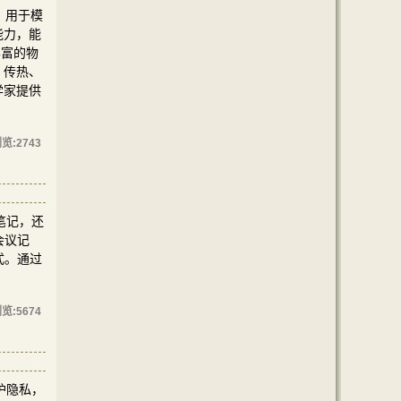
，用于模
能力，能
丰富的物
、传热、
学家提供
览:
2743
笔记，还
会议记
式。通过
览:
5674
保护隐私，