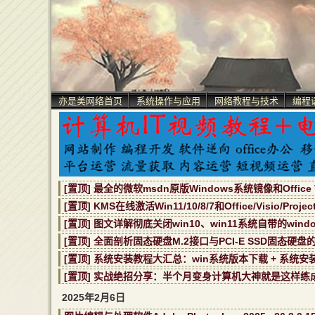
亦是美网络首页
系统操作与应用
网络教程与技术
编程
[置顶] 最全的微软msdn原版Windows系统镜像和Office V
[置顶] KMS在线激活Win11/10/8/7和Office/Visio/Proj
[置顶] 图文详解彻底关闭win10、win11系统自带的window
[置顶] 全面剖析固态硬盘M.2接口与PCI-E SSD固态硬盘
[置顶] 系统安装教程大汇总：win系统版本下载 + 系统安
[置顶] 实战绝招分享：半个月变身计算机大神就是这样练
2025年2月6日