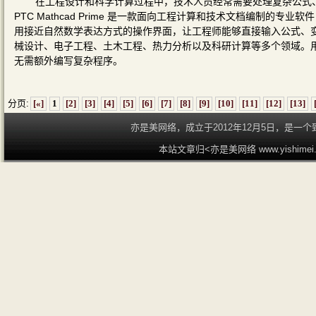
在工程设计和科学计算过程中，技术人员经常需要处理复杂公式
PTC Mathcad Prime 是一款面向工程计算和技术文档编制
用接近自然数学表达方式的操作界面，让工程师能够直接输入公式、
械设计、电子工程、土木工程、热力分析以及科研计算等多个领域。
无需额外编写复杂程序。
分页:
[«]
1
[2]
[3]
[4]
[5]
[6]
[7]
[8]
[9]
[10]
[11]
[12]
[13]
亦是美网络，成立于2012年12月5日，是
本站文章归<亦是美网络 www.yishime