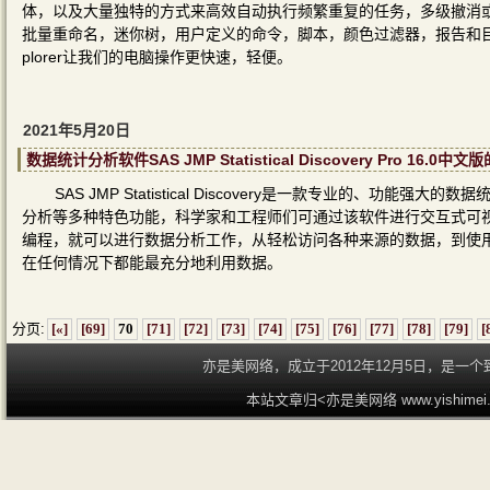
体，以及大量独特的方式来高效自动执行频繁重复的任务，多级撤消
批量重命名，迷你树，用户定义的命令，脚本，颜色过滤器，报告和
plorer让我们的电脑操作更快速，轻便。
2021年5月20日
数据统计分析软件SAS JMP Statistical Discovery Pro 1
SAS JMP Statistical Discovery是一款专业的
分析等多种特色功能，科学家和工程师们可通过该软件进行交互式可
编程，就可以进行数据分析工作，从轻松访问各种来源的数据，到使用
在任何情况下都能最充分地利用数据。
分页:
[«]
[69]
70
[71]
[72]
[73]
[74]
[75]
[76]
[77]
[78]
[79]
[
亦是美网络，成立于2012年12月5日，是
本站文章归<亦是美网络 www.yishime