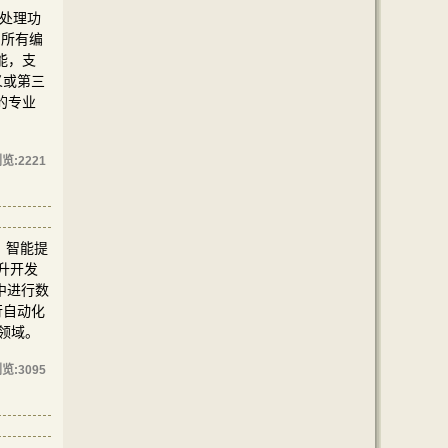
像处理功
即所有编
能，支
义或第三
的专业
览:
2221
全、智能提
升开发
 中进行数
行自动化
发领域。
览:
3095