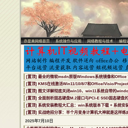
亦是美网络首页
系统操作与应用
网络教程与技术
编程
[置顶] 最全的微软msdn原版Windows系统镜像和Office V
[置顶] KMS在线激活Win11/10/8/7和Office/Visio/Proj
[置顶] 图文详解彻底关闭win10、win11系统自带的window
[置顶] 全面剖析固态硬盘M.2接口与PCI-E SSD固态硬盘
[置顶] 系统安装教程大汇总：win系统版本下载 + 系统安
[置顶] 实战绝招分享：半个月变身计算机大神就是这样练
2025年7月10日