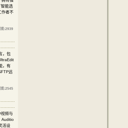
 拥有强
了智能选
工作者不
览:
2939
言，包
aEdit
能，有
FTP远
览:
2545
种视频与
ditio
灵活设