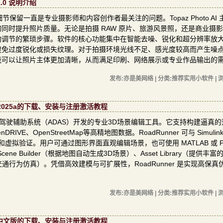
1.0 说明介绍
留一直是专业摄影师和内容创作者最关注的问题。Topaz Photo AI 
同时提升照片质量。无论是拍摄 RAW 原片、旅游风景照，还是商业摄
动调节的繁琐步骤。软件的核心功能集中在智能去噪、锐化和超分辨率放
避免过度锐化或损失纹理。对于拍摄环境光线不足、感光度较高而产生噪
能可以让照片主体更加清晰，从而满足印刷、网络展示或专业作品输出的
发布:亦是美网络 | 分类:推荐实用小软件 | 浏
 R2025a的下载、安装与注册激活教程
驾驶和高级驾驶辅助系统（ADAS）开发的专业3D场景编辑工具。它支持构建逼真
OpenStreetMap等高精地图数据。RoadRunner 可与 Simulin
虚拟验证。用户可通过图形界面直观编辑场景，也可使用 MATLAB 或 Py
ne Builder（根据地图自动生成3D场景）、Asset Library（提供丰
用于动态交通行为仿真）。凭借高效建模与可扩展性，RoadRunner 是实现高保
发布:亦是美网络 | 分类:推荐实用小软件 | 浏
e4.2H中文版的下载、安装与注册激活教程