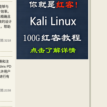
，能够与
产效率。
果精确且
效的设计
具，帮助
览:
3218
转换和注
s PD
仅允许用户
进行有
。
览:
2158