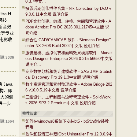
0.3.7中文...
摄影后期创作插件合集 - Nik Collection by DxO v
ra H
9.0.0.11中文版 说明介绍
增强技
PDF文档创建、编辑、转换、审阅和管理软件 - A
解析音效
dobe Acrobat Pro DC 2026.001.21745中文版 说
放等专业
明介绍
于电影收
综合性 CAD/CAM/CAE 软件 - Siemens DesignC
enter NX 2606 Build 3002中文版 说明介绍
服装建模、虚拟试衣和面料效果模拟软件 - Marvel
览:
3036
ous Designer Enterprise 2026.0.315.56650中文版
说明介...
专业数据分析和统计建模软件 - SAS JMP Statisti
cal Discovery Pro 19.1.3中文版 说明介绍
 Java
数字资源管理和素材整理软件 - Adobe Bridge 202
6 v16.0.5.19中文版 说明介绍
码重构、即
强大的调
三维设计、工程制图与流程管理软件 - SolidWork
s 2026 SP3.2 Premium中文版 说明介绍
，进一步
。
推荐阅读
如何在windows8系统下安装bt5 - bt5实战安装教
览:
1664
程哦
软件卸载清理神器IObit Uninstaller Pro 12.0.0.9中