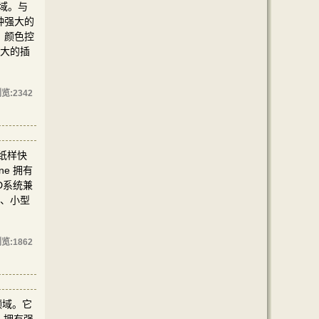
领域。与
种强大的
、颜色控
强大的插
览:
2342
D纸样快
e 拥有
D系统兼
师、小型
览:
1862
领域。它