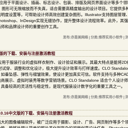
计软件，广泛应用于平面设计、插画、标志设计、包装、排版及网页界面设计等多个
量图技术，图形可无限缩放而不失真，适合需要高精度输出的设计项目。它提供多
设置等，可帮助设计师高效创建复杂图形。Illustrator支持图层管理
toshop、InDesign实现无缝协作，提升整体设计流程效率。此外，其
画师和品牌设计师的重要创作工具。
发布:亦是美网络 | 分类:推荐实用小软件 | 浏
128中文版的下载、安装与注册激活教程
件，主要应用于服装行业的虚拟样衣制作、设计验证和展示。其最大特点是能将2
、调整和优化设计，极大提升设计效率与打样速度。CLO Standalon
如垂坠感、弹性与褶皱效果，使设计更加真实可信。软件支持与多种CA
示、虚拟时装秀等数字营销场景。CLO Standalone 适合个人设计
，具备较高的灵活性与稳定性，是现代服装设计数字化的重要工具之一。
发布:亦是美网络 | 分类:推荐实用小软件 | 浏
26.8.0.16中文版的下载、安装与注册激活教程
发的一款功能强大的图像编辑软件，被广泛应用于摄影、设计、广告、网页制作等多个