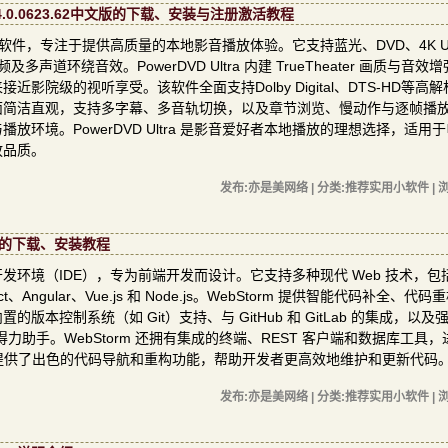
a 24.0.0623.62中文版的下载、安装与注册激活教程
多媒体播放软件，专注于提供高质量的本地影音播放体验。它支持蓝光、DVD、4K Ult
道环绕音效。PowerDVD Ultra 内建 TrueTheater 画质与音效
院级的视听享受。该软件全面支持Dolby Digital、DTS-HD等高
面简洁直观，支持多字幕、多音轨切换，以及章节浏览、慢动作与逐帧播
环境。PowerDVD Ultra 是影音爱好者本地播放的理想选择，适用
放品质。
发布:亦是美网络 | 分类:推荐实用小软件 | 浏
3中文版的下载、安装教程
ript 集成开发环境（IDE），专为前端开发而设计。它支持多种现代 Web 技术，包括
act、Angular、Vue.js 和 Node.js。WebStorm 提供智能代码补全、代
控制系统（如 Git）支持、与 GitHub 和 GitLab 的集成，以及
得力助手。WebStorm 还拥有集成的终端、REST 客户端和数据库工具
m 提供了出色的代码导航和重构功能，帮助开发者更高效地维护和更新代码
发布:亦是美网络 | 分类:推荐实用小软件 | 浏