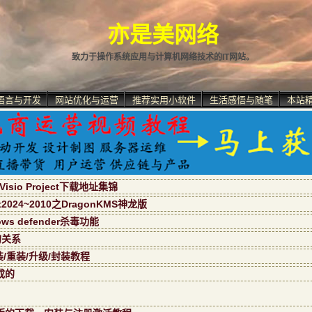
亦是美网络
致力于操作系统应用与计算机网络技术的IT网站。
语言与开发
网站优化与运营
推荐实用小软件
生活感悟与随笔
本站
isio Project下载地址集锦
ect2024~2010之DragonKMS神龙版
s defender杀毒功能
的关系
装/重装/升级/封装教程
成的