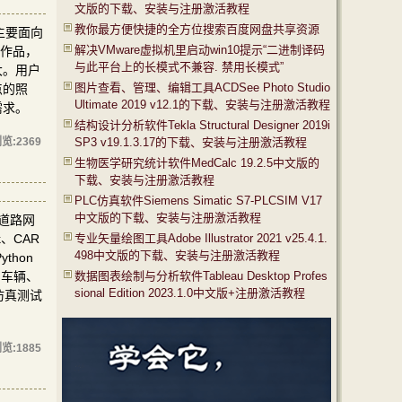
文版的下载、安装与注册激活教程
教你最方便快捷的全方位搜索百度网盘共享资源
主要面向
解决VMware虚拟机里启动win10提示“二进制译码
影作品，
与此平台上的长模式不兼容. 禁用长模式”
大。用户
图片查看、管理、编辑工具ACDSee Photo Studio
点的照
Ultimate 2019 v12.1的下载、安装与注册激活教程
需求。
结构设计分析软件Tekla Structural Designer 2019i
览:
2369
SP3 v19.1.3.17的下载、安装与注册激活教程
生物医学研究统计软件MedCalc 19.2.5中文版的
下载、安装与注册激活教程
PLC仿真软件Siemens Simatic S7-PLCSIM V17
中文版的下载、安装与注册激活教程
的道路网
k、CAR
专业矢量绘图工具Adobe Illustrator 2021 v25.4.1.
498中文版的下载、安装与注册激活教程
thon
富的车辆、
数据图表绘制与分析软件Tableau Desktop Profes
sional Edition 2023.1.0中文版+注册激活教程
真仿真测试
览:
1885