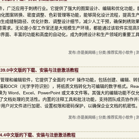
专业的刺绣设计软件，广泛应用于刺绣行业。它提供了强大的图案设计、编辑和优化功能
动化图案转换、密度调整、色彩管理等功能，能够简化设计流程，提高生
设计工具可以自动生成缝制路径、优化针数、调整设计细节，减少人工干预，确保刺绣效
意需求。无论是小型工作室还是大规模生产环境，都能通过该软件实现高
dio因其直观的界面、丰富的功能和高度的自动化，成为刺绣设计和生产领域的重要工
发布:亦是美网络 | 分类:推荐实用小软件 | 浏
25.1.139.0中文版的下载、安装与注册激活教程
的 PDF 文档管理和编辑软件，它提供了全面的 PDF 操作功能，包括创建、编辑、
和OCR（光学字符识别），将纸质文档转化为可编辑的数字格式。Readiri
转换为 Word、Excel、PowerPoint 或文本文件等。其强大的编辑功能不
增强了文档处理的灵活性。内置的注释工具和批注功能，支持团队成员协作并
许用户对文件进行加密、设置权限和密码保护，以确保企业文档的机密性
发布:亦是美网络 | 分类:推荐实用小软件 | 浏
25 v14.4中文版的下载、安装与注册激活教程