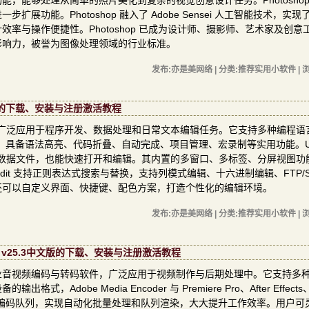
，能够处理从简单的照片美化到复杂的视觉创意设计任务。Photoshop
功能。Photoshop 融入了 Adobe Sensei 人工智能技术，实现
率与操作便捷性。Photoshop 已成为设计师、摄影师、艺术家及创意
影响力，被誉为图像处理领域的行业标准。
发布:亦是美网络 | 分类:推荐实用小软件 | 浏
24中文版的下载、安装与注册激活教程
码编辑器，广泛应用于程序开发、数据处理和日常文本编辑任务。它支持多种编程语
L、PHP等，具备语法高亮、代码折叠、自动完成、项目管理、宏录制等实用功能。Ultr
数据文件，也能快速打开和编辑。其内置的多窗口、多标签、分屏视图功
dit 支持正则表达式搜索与替换，支持列模式编辑、十六进制编辑、FTP/S
还可以自定义界面、快捷键、配色方案，打造个性化的编辑环境。
发布:亦是美网络 | 分类:推荐实用小软件 | 浏
025 v25.3中文版的下载、安装与注册激活教程
公司推出的一款专业音视频编码与转码软件，广泛应用于视频制作与后期处理中。它支持多
e Media Encoder 与 Premiere Pro、After Effects、Au
项目至编码队列，实现自动化批量处理和队列渲染，大大提升工作效率。用户可