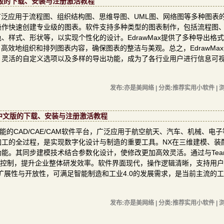
333中文版的下载、安装与注册激活教程
，广泛应用于流程图、组织结构图、思维导图、UML图、网络图等多种图表
操作快速创建专业级的图表。软件支持多种类型的图表制作，包括流程图
样式、形状等，以实现个性化的设计。EdrawMax提供了多种导出格
高效地组织和排列图表内容，确保图表的整洁与美观。总之，EdrawMa
、灵活的自定义选项以及多样的导出功能，成为了各行业用户进行信息可
发布:亦是美网络 | 分类:推荐实用小软件 | 浏
d 1700中文版的下载、安装与注册激活教程
性能的CAD/CAE/CAM软件平台，广泛应用于航空航天、汽车、机械、电
工的全过程，是实现数字化设计与制造的重要工具。NX在三维建模、装
。其同步建模技术结合参数化设计，使修改更加高效灵活。通过与Teamc
流程控制，提升企业整体研发效率。软件界面现代，操作逻辑清晰，支持用
扩展性与开放性，可满足智能制造和工业4.0的发展需求，是当前主流的
发布:亦是美网络 | 分类:推荐实用小软件 | 浏