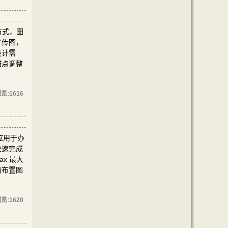
方式，图
宣传图，
设计需
锚点调整
览:
1616
应用于办
快速完成
x 最大
面布置图
览:
1620