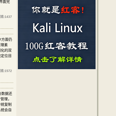
界面完
览:
1437
作方面仍
整理素
制化的双
速定位目
览:
1572
务数据还
份管理，
传统复制
系统会自