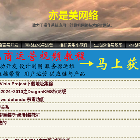
亦是美网络
致力于操作系统应用与计算机网络技术的IT网站。
语言与开发
网站优化与运营
推荐实用小软件
生活感悟与随笔
本站
isio Project下载地址集锦
ect2024~2010之DragonKMS神龙版
s defender杀毒功能
的关系
装/重装/升级/封装教程
成的