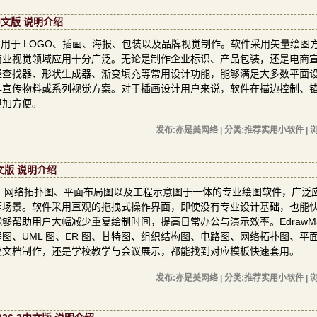
.5中文版 说明介绍
计软件，主要用于 LOGO、插画、海报、包装以及品牌视觉制作。软件采用矢量绘图
商业视觉领域应用十分广泛。无论是制作企业标识、产品包装，还是电商
径查找器、形状生成器、渐变填充等常用设计功能，能够满足大多数平面
作宣传物料或系列视觉方案。对于插画设计用户来说，软件在描边控制、
更加方便。
发布:亦是美网络 | 分类:推荐实用小软件 | 浏
2中文版 说明介绍
构图、网络拓扑图、平面布局图以及工程示意图于一体的专业绘图软件，广泛
等场景。软件采用直观的拖拽式操作界面，即使没有专业设计基础，也能
帮助用户大幅减少重复绘制时间，提高日常办公与演示效率。EdrawMa
、UML 图、ER 图、甘特图、组织结构图、电路图、网络拓扑图、平
发文档制作，还是学校教学与会议展示，都能找到对应模板快速套用。
发布:亦是美网络 | 分类:推荐实用小软件 | 浏