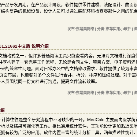
短产品研发周期。在产品设计阶段，软件提供零件建模、装配设计、曲面
于结构复杂的机械设备，设计人员可以通过装配环境检查零部件之间的配
发布:亦是美网络 | 分类:推荐实用小软件 | 浏
.001.21662中文版 说明介绍
的文档格式之一，但许多普通阅读工具只能查看内容，无法对文档进行深度
、编辑、管理和共享构建了一套完整工作流程，无论是合同文件、项目方案、电子资料
带来的兼容性问题。面对日常办公中的文档修改需求，软件提供了较为丰
素和页面布局，也能够对多个文件进行合并、拆分、排序和压缩处理。对于需
与人员围绕同一份文档进行沟通，提高文件流转效率。
发布:亦是美网络 | 分类:推荐实用小软件 | 浏
介绍
算往往是整个研究流程中不可缺少的一环。MedCalc 主要面向医学统
分析以及结果可视化等工作。相比通用统计软件，其功能设计更加贴近医
域拥有较为广泛的应用。软件内置丰富的统计分析工具，涵盖描述性统计