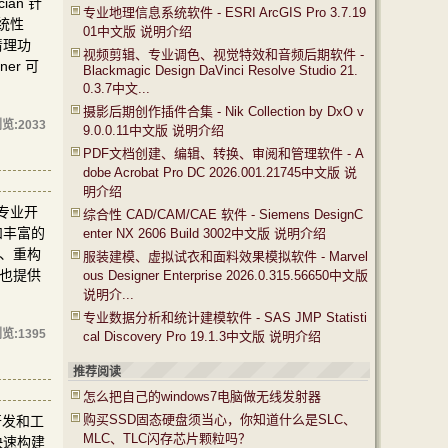
an 针
专业地理信息系统软件 - ESRI ArcGIS Pro 3.7.19
统性
01中文版 说明介绍
清理功
视频剪辑、专业调色、视觉特效和音频后期软件 -
r 可
Blackmagic Design DaVinci Resolve Studio 21.
0.3.7中文...
摄影后期创作插件合集 - Nik Collection by DxO v
览:
2033
9.0.0.11中文版 说明介绍
PDF文档创建、编辑、转换、审阅和管理软件 - A
dobe Acrobat Pro DC 2026.001.21745中文版 说
明介绍
向专业开
综合性 CAD/CAM/CAE 软件 - Siemens DesignC
和丰富的
enter NX 2606 Build 3002中文版 说明介绍
查、重构
服装建模、虚拟试衣和面料效果模拟软件 - Marvel
，也提供
ous Designer Enterprise 2026.0.315.56650中文版
说明介...
专业数据分析和统计建模软件 - SAS JMP Statisti
览:
1395
cal Discovery Pro 19.1.3中文版 说明介绍
推荐阅读
怎么把自己的windows7电脑做无线发射器
购买SSD固态硬盘须当心，你知道什么是SLC、
开发和工
MLC、TLC闪存芯片颗粒吗？
快速构建