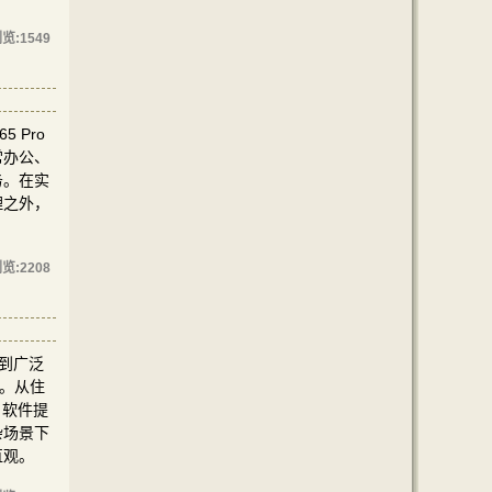
览:
1549
 Pro
常办公、
务。在实
理之外，
览:
2208
受到广泛
型。从住
，软件提
杂场景下
直观。