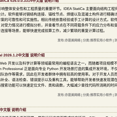
Ca v26.0.0.3314中文版 说明介绍
体安全性和工程质量的重要环节。IDEA StatiCa 主要面向结构工程
设计。软件能够对钢结构连接、锚栓节点、焊缝以及混凝土构件进行精确
方案的可靠性和可实施性。相比传统依靠经验或手工计算的设计方式，软
，对受力情况进行模拟分析，并查看节点在不同荷载条件下的应力分布和
件连接等场景，能够快速完成验算工作，减少繁琐的重复计算过程。
发布:亦是美网络 | 分类:推荐实用小软件 | 浏
onal 2026.1.2中文版 说明介绍
维、Web 开发以及科学计算等领域最常用的编程语言之一，而随着项目规模
ofessional 正是面向专业 Python 开发场景打造的集成开发环境，
团队协作等需求，因此在开发者群体中拥有较高的使用率。对于开发人员
码补全、语法检查、错误提示以及重构工具，能够帮助开发者快速发现潜
码搜索功能可以快速定位文件、类和函数，大幅减少查找代码所消耗的时
发布:亦是美网络 | 分类:推荐实用小软件 | 浏
562中文版 说明介绍