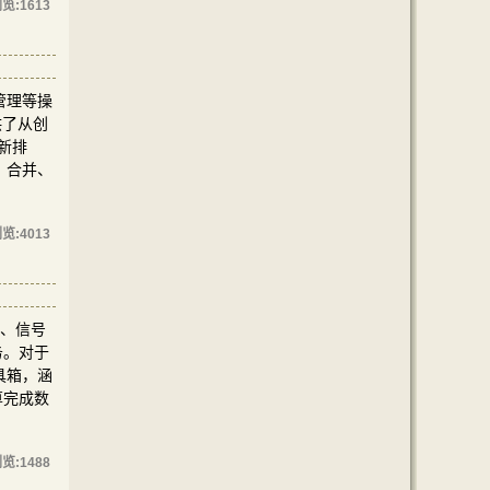
览:
1613
限管理等操
供了从创
新排
分、合并、
览:
4013
制、信号
务。对于
具箱，涵
算完成数
览:
1488