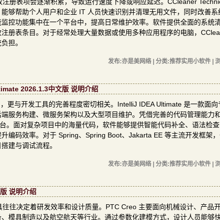
项会逐渐积累，导致运行速度下降或响应延迟。CCleaner Technici
能够帮助个人用户和企业 IT 人员快速识别并清理无用文件，同时改善系
能监控功能集中在一个平台中，提高日常维护效率。软件提供全面的系统
册表条目。对于经常处理大量数据或使用多种应用程序的电脑，CCleane
统负担。
发布:亦是美网络 | 分类:推荐实用小软件 | 浏
Ultimate 2026.1.3中文版 说明介绍
开发工具的完善程度密切相关。IntelliJ IDEA Ultimate 是一款面
后端服务构建、微服务架构以及大型项目维护。凭借完善的代码管理能力
发平台。面对复杂项目中的海量代码，软件能够提供智能代码补全、语法检
对于 Spring、Spring Boot、Jakarta EE 等主流开发框架
目搭建与调试流程。
发布:亦是美网络 | 分类:推荐实用小软件 | 浏
中文版 说明介绍
往决定着研发效率和设计质量。PTC Creo 主要面向机械设计、产品
备、模具制造以及航空航天等行业。通过参数化建模方式，设计人员能够