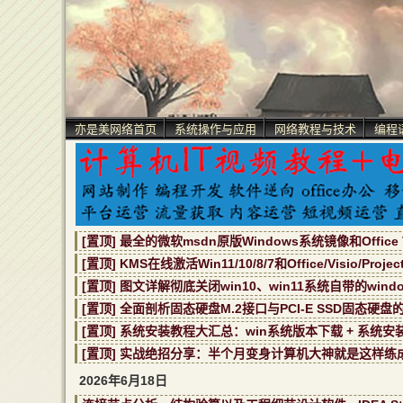
亦是美网络首页
系统操作与应用
网络教程与技术
编程
[置顶] 最全的微软msdn原版Windows系统镜像和Office V
[置顶] KMS在线激活Win11/10/8/7和Office/Visio/Proj
[置顶] 图文详解彻底关闭win10、win11系统自带的window
[置顶] 全面剖析固态硬盘M.2接口与PCI-E SSD固态硬盘
[置顶] 系统安装教程大汇总：win系统版本下载 + 系统安
[置顶] 实战绝招分享：半个月变身计算机大神就是这样练
2026年6月18日