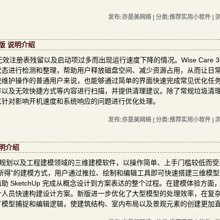
发布:亦是美网络 | 分类:推荐实用小软件 | 浏
中文版 说明介绍
表残留以及启动项过多而出现运行速度下降的情况。Wise Care 365
状态进行检测和整理，帮助用户释放磁盘空间、减少资源占用，从而让日
统维护操作的普通用户来说，也能够通过简单的界面快速完成常见优化任
存以及无效快捷方式等内容进行扫描，并提供清理建议。除了常规垃圾清
以针对影响开机速度和系统响应的问题进行优化处理。
发布:亦是美网络 | 分类:推荐实用小软件 | 浏
 说明介绍
计、景观规划以及工程建模领域的三维建模软件，以操作简单、上手门槛较低而
所见即所得”的建模方式，用户通过推拉、绘制和编辑工具即可快速搭建三维模
 SketchUp 完成从概念设计到方案表达的整个过程。在建模体验方面
计人员快速构建设计方案。新版进一步优化了大型模型的处理效率，在复
了模型捕捉和编辑逻辑，使建筑结构、室内布局以及景观元素的创建更加