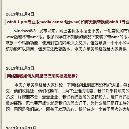
2013年11月4日
win8.1 pro专业版media center版(wmc)如何无损转换成win8.1专
windows8/8.1发布以来，网上各种版本层出不穷，一般常
wmc版和不带wmc版，很多同学在不知情的情况下安装了带wmc的版本，还
就是一个鸡肋功能，使用到它的同学少之又少，但就是这一个小小的wm
该功能可以禁用，但是无法改变版本，今天亦是美网络就给大家提供一个将
2013年11月3日
网络赚钱如何从阿里巴巴采购批发起步？
今天亦是美网络给大家讨论一下网络创业到底有没有好途径，每
交，他们吃摊饭，他们搭晚车......为了生活的需要，我们几乎将能
蚂蚁一样锲而不舍，兢兢业业，我们有蚂蚁般的坚韧毅力，我们有蚂
板的摧残，忍气吞声或许就是我们的代言词了，为什么我们是打工族
题，问题是我们缺少一颗善于发现的心，我们缺少一个善于思考的大
2013年10月31日